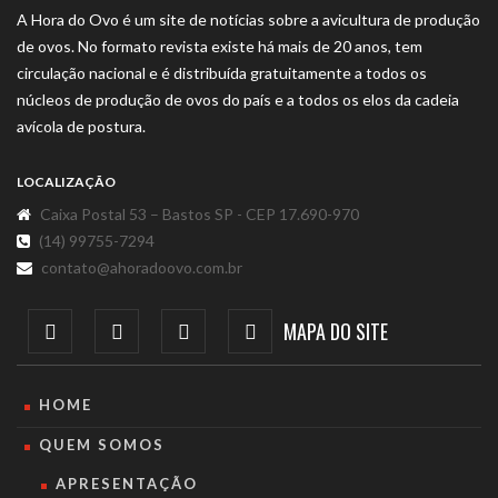
A Hora do Ovo é um site de notícias sobre a avicultura de produção
de ovos. No formato revista existe há mais de 20 anos, tem
circulação nacional e é distribuída gratuitamente a todos os
núcleos de produção de ovos do país e a todos os elos da cadeia
avícola de postura.
LOCALIZAÇÃO
Caixa Postal 53 – Bastos SP - CEP 17.690-970
(14) 99755-7294
contato@ahoradoovo.com.br
MAPA DO SITE
HOME
QUEM SOMOS
APRESENTAÇÃO