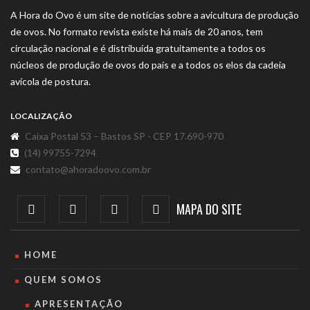
A Hora do Ovo é um site de notícias sobre a avicultura de produção
de ovos. No formato revista existe há mais de 20 anos, tem
circulação nacional e é distribuída gratuitamente a todos os
núcleos de produção de ovos do país e a todos os elos da cadeia
avícola de postura.
LOCALIZAÇÃO
Caixa Postal 53 – Bastos SP - CEP 17.690-970
(14) 99755-7294
contato@ahoradoovo.com.br
MAPA DO SITE
HOME
QUEM SOMOS
APRESENTAÇÃO