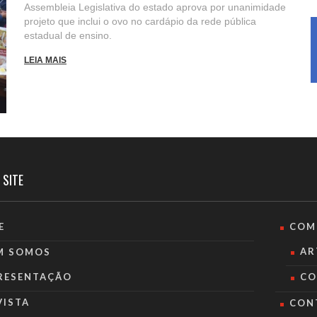
Assembleia Legislativa do estado aprova por unanimidade
projeto que inclui o ovo no cardápio da rede pública
estadual de ensino.
LEIA MAIS
 SITE
E
COM
AR
M SOMOS
RESENTAÇÃO
CO
VISTA
CON