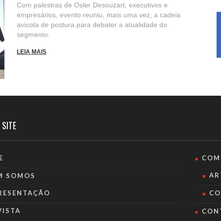
Com palestras de Osler Desouzart, executivos e
empresários, evento reuniu, mais uma vez, a cadeia
avícola de postura para debater a atualidade do
segmento.
LEIA MAIS
 SITE
E
COM
AR
M SOMOS
RESENTAÇÃO
CO
VISTA
CON