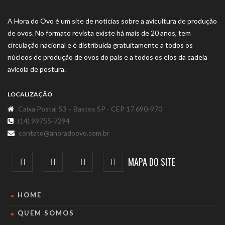
A Hora do Ovo é um site de notícias sobre a avicultura de produção
de ovos. No formato revista existe há mais de 20 anos, tem
circulação nacional e é distribuída gratuitamente a todos os
núcleos de produção de ovos do país e a todos os elos da cadeia
avícola de postura.
LOCALIZAÇÃO
Caixa Postal 53 – Bastos SP - CEP 17.690-970
(14) 99755-7294
contato@ahoradoovo.com.br
MAPA DO SITE
HOME
QUEM SOMOS