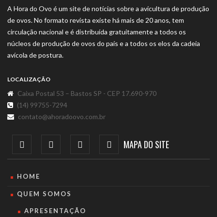
A Hora do Ovo é um site de notícias sobre a avicultura de produção
de ovos. No formato revista existe há mais de 20 anos, tem
circulação nacional e é distribuída gratuitamente a todos os
núcleos de produção de ovos do país e a todos os elos da cadeia
avícola de postura.
LOCALIZAÇÃO
Caixa Postal 53 – Bastos SP - CEP 17.690-970
(14) 99755-7294
contato@ahoradoovo.com.br
MAPA DO SITE
HOME
QUEM SOMOS
APRESENTAÇÃO