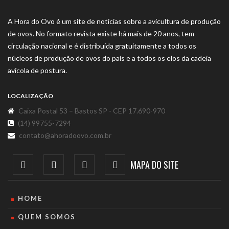
A Hora do Ovo é um site de notícias sobre a avicultura de produção
de ovos. No formato revista existe há mais de 20 anos, tem
circulação nacional e é distribuída gratuitamente a todos os
núcleos de produção de ovos do país e a todos os elos da cadeia
avícola de postura.
LOCALIZAÇÃO
Caixa Postal 53 – Bastos SP - CEP 17.690-970
(14) 99755-7294
contato@ahoradoovo.com.br
MAPA DO SITE
HOME
QUEM SOMOS