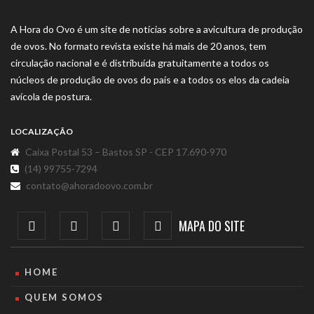
A Hora do Ovo é um site de notícias sobre a avicultura de produção
de ovos. No formato revista existe há mais de 20 anos, tem
circulação nacional e é distribuída gratuitamente a todos os
núcleos de produção de ovos do país e a todos os elos da cadeia
avícola de postura.
LOCALIZAÇÃO
Caixa Postal 53 – Bastos SP - CEP 17.690-970
(14) 99755-7294
contato@ahoradoovo.com.br
MAPA DO SITE
HOME
QUEM SOMOS