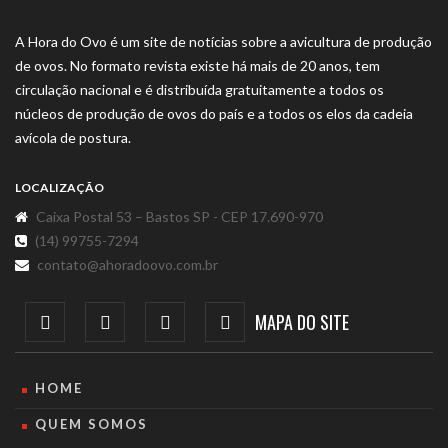
A Hora do Ovo é um site de notícias sobre a avicultura de produção
de ovos. No formato revista existe há mais de 20 anos, tem
circulação nacional e é distribuída gratuitamente a todos os
núcleos de produção de ovos do país e a todos os elos da cadeia
avícola de postura.
LOCALIZAÇÃO
Caixa Postal 53 – Bastos SP - CEP 17.690-970
(14) 99755-7294
contato@ahoradoovo.com.br
MAPA DO SITE
HOME
QUEM SOMOS