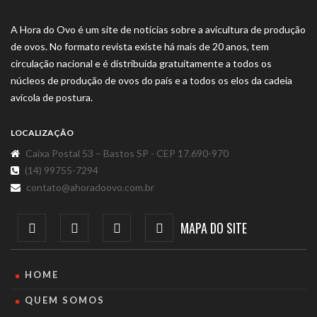
A Hora do Ovo é um site de notícias sobre a avicultura de produção
de ovos. No formato revista existe há mais de 20 anos, tem
circulação nacional e é distribuída gratuitamente a todos os
núcleos de produção de ovos do país e a todos os elos da cadeia
avícola de postura.
LOCALIZAÇÃO
Caixa Postal 53 – Bastos SP - CEP 17.690-970
(14) 99755-7294
contato@ahoradoovo.com.br
MAPA DO SITE
HOME
QUEM SOMOS