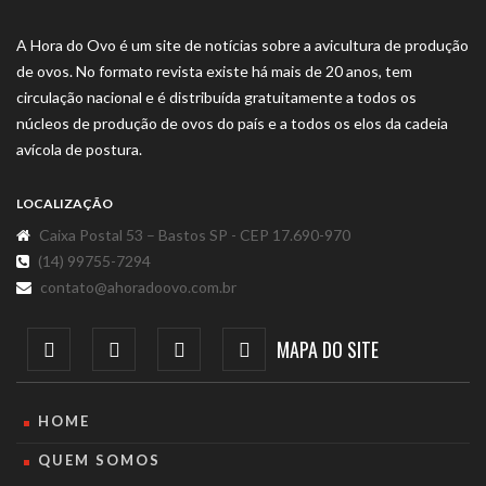
A Hora do Ovo é um site de notícias sobre a avicultura de produção
de ovos. No formato revista existe há mais de 20 anos, tem
circulação nacional e é distribuída gratuitamente a todos os
núcleos de produção de ovos do país e a todos os elos da cadeia
avícola de postura.
LOCALIZAÇÃO
Caixa Postal 53 – Bastos SP - CEP 17.690-970
(14) 99755-7294
contato@ahoradoovo.com.br
MAPA DO SITE
HOME
QUEM SOMOS