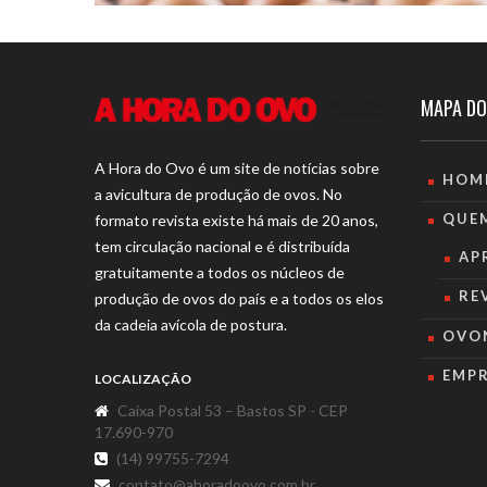
MAPA DO
A Hora do Ovo é um site de notícias sobre
HOM
a avicultura de produção de ovos. No
QUE
formato revista existe há mais de 20 anos,
tem circulação nacional e é distribuída
AP
gratuitamente a todos os núcleos de
RE
produção de ovos do país e a todos os elos
da cadeia avícola de postura.
OVO
EMP
LOCALIZAÇÃO
Caixa Postal 53 – Bastos SP - CEP
17.690-970
(14) 99755-7294
contato@ahoradoovo.com.br