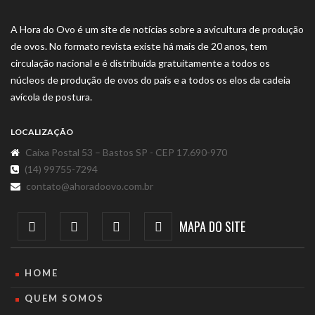
A Hora do Ovo é um site de notícias sobre a avicultura de produção
de ovos. No formato revista existe há mais de 20 anos, tem
circulação nacional e é distribuída gratuitamente a todos os
núcleos de produção de ovos do país e a todos os elos da cadeia
avícola de postura.
LOCALIZAÇÃO
Caixa Postal 53 – Bastos SP - CEP 17.690-970
(14) 99755-7294
contato@ahoradoovo.com.br
MAPA DO SITE
HOME
QUEM SOMOS