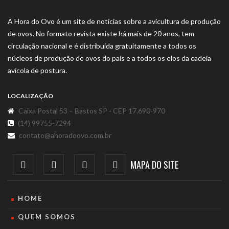
A Hora do Ovo é um site de notícias sobre a avicultura de produção
de ovos. No formato revista existe há mais de 20 anos, tem
circulação nacional e é distribuída gratuitamente a todos os
núcleos de produção de ovos do país e a todos os elos da cadeia
avícola de postura.
LOCALIZAÇÃO
Caixa Postal 53 – Bastos SP - CEP 17.690-970
(14) 99755-7294
contato@ahoradoovo.com.br
MAPA DO SITE
HOME
QUEM SOMOS