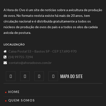
A Hora do Ovo é um site de notícias sobre a avicultura de produção
de ovos. No formato revista existe há mais de 20 anos, tem
circulação nacional e é distribuída gratuitamente a todos os
núcleos de produção de ovos do país e a todos os elos da cadeia
avícola de postura.
LOCALIZAÇÃO
Caixa Postal 53 – Bastos SP - CEP 17.690-970
(14) 99755-7294
contato@ahoradoovo.com.br
MAPA DO SITE
HOME
QUEM SOMOS