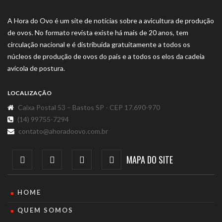
A Hora do Ovo é um site de notícias sobre a avicultura de produção
de ovos. No formato revista existe há mais de 20 anos, tem
circulação nacional e é distribuída gratuitamente a todos os
núcleos de produção de ovos do país e a todos os elos da cadeia
avícola de postura.
LOCALIZAÇÃO
Caixa Postal 53 – Bastos SP - CEP 17.690-970
(14) 99755-7294
contato@ahoradoovo.com.br
MAPA DO SITE
HOME
QUEM SOMOS