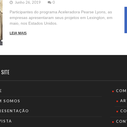
Junho 26, 2019
0
Participantes do programa Aceleradora Pearse Lyons, as
empresas apresentaram seus projetos em Lexington, em
maio, nos Estados Unidos.
LEIA MAIS
 SITE
E
COM
AR
M SOMOS
RESENTAÇÃO
CO
VISTA
CON