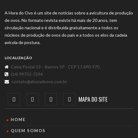
A Hora do Ovo é um site de notícias sobre a avicultura de produção
de ovos. No formato revista existe há mais de 20 anos, tem
circulação nacional e é distribuída gratuitamente a todos os
núcleos de produção de ovos do país e a todos os elos da cadeia
avícola de postura.
LOCALIZAÇÃO
Caixa Postal 53 – Bastos SP - CEP 17.690-970
(14) 99755-7294
contato@ahoradoovo.com.br
MAPA DO SITE
HOME
QUEM SOMOS