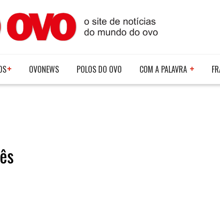
OS
OVONEWS
POLOS DO OVO
COM A PALAVRA
FR
lês