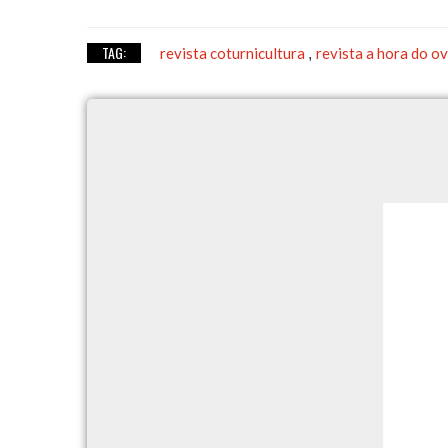
TAG:
revista coturnicultura
revista a hora do 
,