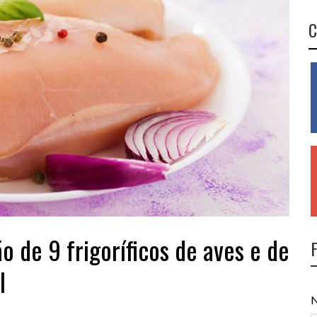
C
 de 9 frigoríficos de aves e de
l
N