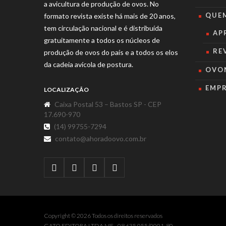
a avicultura de produção de ovos. No
QUE
formato revista existe há mais de 20 anos,
tem circulação nacional e é distribuída
AP
gratuitamente a todos os núcleos de
RE
produção de ovos do país e a todos os elos
da cadeia avícola de postura.
OVO
EMP
LOCALIZAÇÃO
Caixa Postal 53 – Bastos SP - CEP
17.690-970
(14) 99755-7294
contato@ahoradoovo.com.br
Copyright © 2026 Todos os direitos reservados
GATO EDITORA LTDA ME - 08.635.055/0001-80