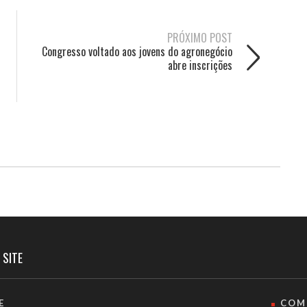
PRÓXIMO POST
Congresso voltado aos jovens do agronegócio
abre inscrições
 SITE
E
COM