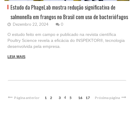
Estudo da PhageLab mostra redução significativa de
salmonella em frangos no Brasil com uso de bacteriófagos
Dezembro 22, 2024
0
O estudo feito em campo e publicado na revista científica
Poultry Science revela a eficácia do INSPEKTOR®, tecnologia
desenvolvida pela empresa.
LEIA MAIS
4
Página anterior
1
2
3
5
16
17
Próxima página