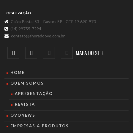
LOCALIZAÇÃO
Caixa Postal 53 – Bastos SP - CEP 17.690-970
(14) 99755-7294
contato@ahoradoovo.com.br
MAPA DO SITE
HOME
QUEM SOMOS
APRESENTAÇÃO
REVISTA
OVONEWS
EMPRESAS & PRODUTOS