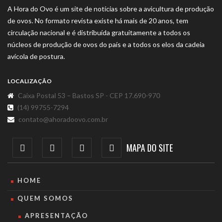
A Hora do Ovo é um site de notícias sobre a avicultura de produção
de ovos. No formato revista existe há mais de 20 anos, tem
circulação nacional e é distribuída gratuitamente a todos os
núcleos de produção de ovos do país e a todos os elos da cadeia
avícola de postura.
LOCALIZAÇÃO
Caixa Postal 53 – Bastos SP - CEP 17.690-970
(14) 99755-7294
contato@ahoradoovo.com.br
MAPA DO SITE
HOME
QUEM SOMOS
APRESENTAÇÃO