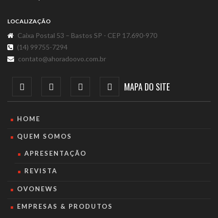
LOCALIZAÇÃO
Caixa Postal 53 – Bastos SP - CEP 17.690-970
(14) 99755-7294
contato@ahoradoovo.com.br
MAPA DO SITE
HOME
QUEM SOMOS
APRESENTAÇÃO
REVISTA
OVONEWS
EMPRESAS & PRODUTOS