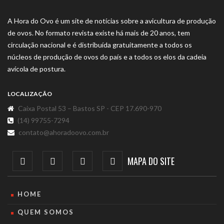
A Hora do Ovo é um site de notícias sobre a avicultura de produção
de ovos. No formato revista existe há mais de 20 anos, tem
circulação nacional e é distribuída gratuitamente a todos os
núcleos de produção de ovos do país e a todos os elos da cadeia
avícola de postura.
LOCALIZAÇÃO
Caixa Postal 53 – Bastos SP - CEP 17.690-970
(14) 99755-7294
contato@ahoradoovo.com.br
MAPA DO SITE
HOME
QUEM SOMOS