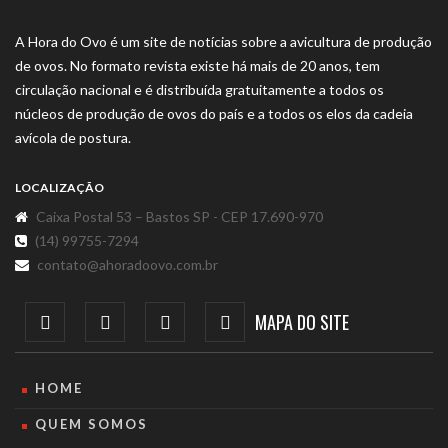
A Hora do Ovo é um site de notícias sobre a avicultura de produção
de ovos. No formato revista existe há mais de 20 anos, tem
circulação nacional e é distribuída gratuitamente a todos os
núcleos de produção de ovos do país e a todos os elos da cadeia
avícola de postura.
LOCALIZAÇÃO
Caixa Postal 53 – Bastos SP - CEP 17.690-970
(14) 99755-7294
contato@ahoradoovo.com.br
MAPA DO SITE
HOME
QUEM SOMOS