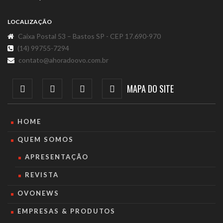
LOCALIZAÇÃO
Caixa Postal 53 – Bastos SP - CEP 17.690-970
(14) 99755-7294
contato@ahoradoovo.com.br
MAPA DO SITE
HOME
QUEM SOMOS
APRESENTAÇÃO
REVISTA
OVONEWS
EMPRESAS & PRODUTOS