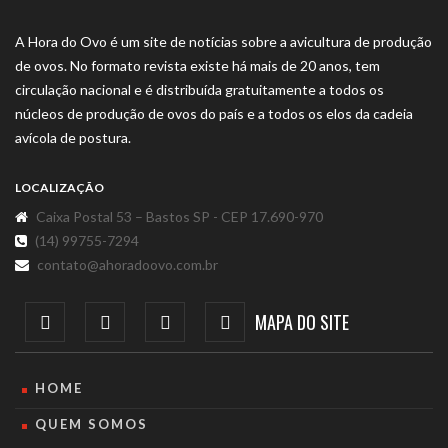
A Hora do Ovo é um site de notícias sobre a avicultura de produção
de ovos. No formato revista existe há mais de 20 anos, tem
circulação nacional e é distribuída gratuitamente a todos os
núcleos de produção de ovos do país e a todos os elos da cadeia
avícola de postura.
LOCALIZAÇÃO
Caixa Postal 53 – Bastos SP - CEP 17.690-970
(14) 99755-7294
contato@ahoradoovo.com.br
MAPA DO SITE
HOME
QUEM SOMOS