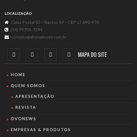
LOCALIZAÇÃO
Caixa Postal 53 – Bastos SP - CEP 17.690-970
(14) 99755-7294
contato@ahoradoovo.com.br
MAPA DO SITE
HOME
QUEM SOMOS
APRESENTAÇÃO
REVISTA
OVONEWS
EMPRESAS & PRODUTOS