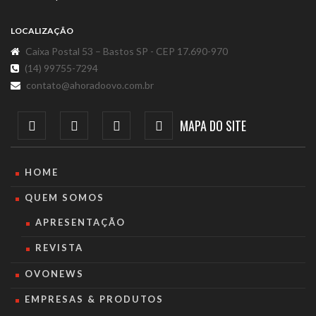
LOCALIZAÇÃO
Caixa Postal 53 – Bastos SP - CEP 17.690-970
(14) 99755-7294
contato@ahoradoovo.com.br
MAPA DO SITE
HOME
QUEM SOMOS
APRESENTAÇÃO
REVISTA
OVONEWS
EMPRESAS & PRODUTOS