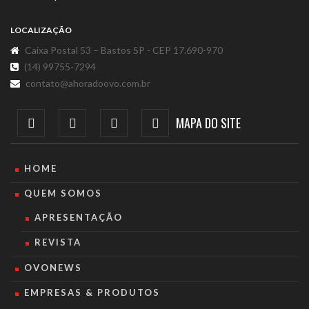
LOCALIZAÇÃO
Caixa Postal 53 – Bastos SP - CEP 17.690-970
(14) 99755-7294
contato@ahoradoovo.com.br
MAPA DO SITE
HOME
QUEM SOMOS
APRESENTAÇÃO
REVISTA
OVONEWS
EMPRESAS & PRODUTOS