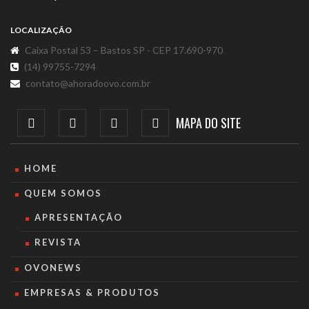
LOCALIZAÇÃO
Caixa Postal 53 – Bastos SP - CEP 17.690-970
(14) 99755-7294
contato@ahoradoovo.com.br
MAPA DO SITE
HOME
QUEM SOMOS
APRESENTAÇÃO
REVISTA
OVONEWS
EMPRESAS & PRODUTOS