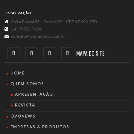
LOCALIZAÇÃO
Caixa Postal 53 – Bastos SP - CEP 17.690-970
(14) 99755-7294
contato@ahoradoovo.com.br
MAPA DO SITE
HOME
QUEM SOMOS
APRESENTAÇÃO
REVISTA
OVONEWS
EMPRESAS & PRODUTOS