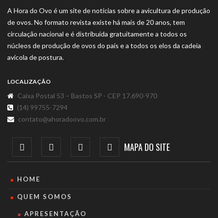
A Hora do Ovo é um site de notícias sobre a avicultura de produção
de ovos. No formato revista existe há mais de 20 anos, tem
circulação nacional e é distribuída gratuitamente a todos os
núcleos de produção de ovos do país e a todos os elos da cadeia
avícola de postura.
LOCALIZAÇÃO
Caixa Postal 53 – Bastos SP - CEP 17.690-970
(14) 99755-7294
contato@ahoradoovo.com.br
MAPA DO SITE
HOME
QUEM SOMOS
APRESENTAÇÃO