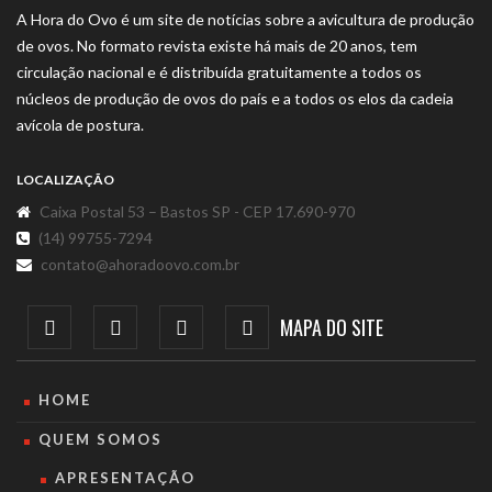
A Hora do Ovo é um site de notícias sobre a avicultura de produção
de ovos. No formato revista existe há mais de 20 anos, tem
circulação nacional e é distribuída gratuitamente a todos os
núcleos de produção de ovos do país e a todos os elos da cadeia
avícola de postura.
LOCALIZAÇÃO
Caixa Postal 53 – Bastos SP - CEP 17.690-970
(14) 99755-7294
contato@ahoradoovo.com.br
MAPA DO SITE
HOME
QUEM SOMOS
APRESENTAÇÃO