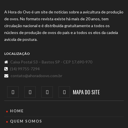
A Hora do Ovo é um site de notícias sobre a avicultura de produção
de ovos. No formato revista existe há mais de 20 anos, tem
circulação nacional e é distribuída gratuitamente a todos os
núcleos de produção de ovos do país e a todos os elos da cadeia
avícola de postura.
LOCALIZAÇÃO
Caixa Postal 53 – Bastos SP - CEP 17.690-970
(14) 99755-7294
contato@ahoradoovo.com.br
MAPA DO SITE
HOME
QUEM SOMOS