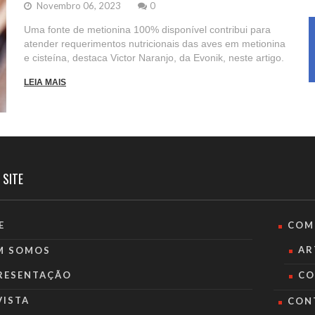
Novembro 06, 2023
0
Uma fonte de metionina 100% disponível contribui para
atender requerimentos nutricionais das aves em metionina
e cisteína, destaca Victor Naranjo, da Evonik, neste artigo.
LEIA MAIS
 SITE
E
COM
AR
M SOMOS
RESENTAÇÃO
CO
VISTA
CON