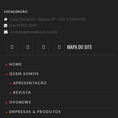
LOCALIZAÇÃO
Caixa Postal 53 – Bastos SP - CEP 17.690-970
(14) 99755-7294
contato@ahoradoovo.com.br
MAPA DO SITE
HOME
QUEM SOMOS
APRESENTAÇÃO
REVISTA
OVONEWS
EMPRESAS & PRODUTOS