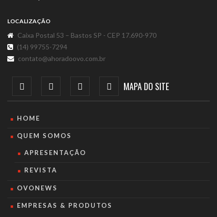
LOCALIZAÇÃO
Caixa Postal 53 – Bastos SP - CEP 17.690-970
(14) 99755-7294
contato@ahoradoovo.com.br
MAPA DO SITE
HOME
QUEM SOMOS
APRESENTAÇÃO
REVISTA
OVONEWS
EMPRESAS & PRODUTOS