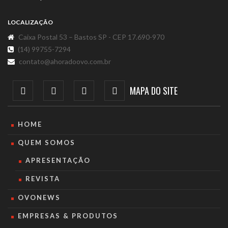
LOCALIZAÇÃO
Caixa Postal 53 – Bastos SP - CEP 17.690-970
(14) 99755-7294
contato@ahoradoovo.com.br
MAPA DO SITE
HOME
QUEM SOMOS
APRESENTAÇÃO
REVISTA
OVONEWS
EMPRESAS & PRODUTOS