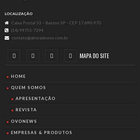
LOCALIZAÇÃO
Caixa Postal 53 – Bastos SP - CEP 17.690-970
(14) 99755-7294
contato@ahoradoovo.com.br
MAPA DO SITE
HOME
QUEM SOMOS
APRESENTAÇÃO
REVISTA
OVONEWS
EMPRESAS & PRODUTOS