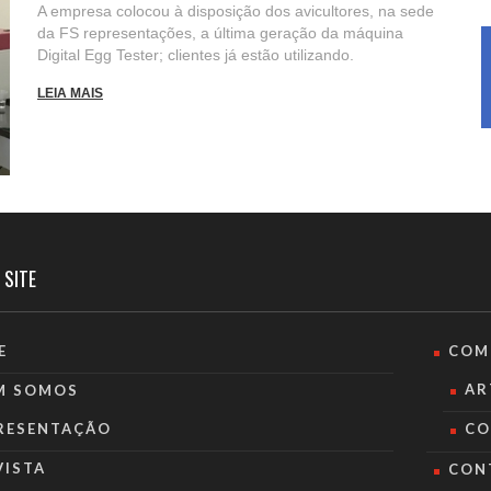
A empresa colocou à disposição dos avicultores, na sede
da FS representações, a última geração da máquina
Digital Egg Tester; clientes já estão utilizando.
LEIA MAIS
 SITE
E
COM
AR
M SOMOS
RESENTAÇÃO
CO
VISTA
CON