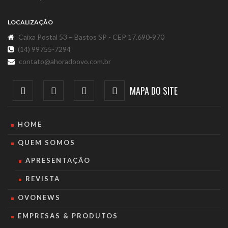
LOCALIZAÇÃO
Caixa Postal 53 – Bastos SP - CEP 17.690-970
(14) 99755-7294
contato@ahoradoovo.com.br
MAPA DO SITE
HOME
QUEM SOMOS
APRESENTAÇÃO
REVISTA
OVONEWS
EMPRESAS & PRODUTOS