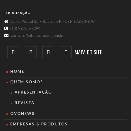
LOCALIZAÇÃO
Caixa Postal 53 – Bastos SP - CEP 17.690-970
(14) 99755-7294
contato@ahoradoovo.com.br
MAPA DO SITE
HOME
QUEM SOMOS
APRESENTAÇÃO
REVISTA
OVONEWS
EMPRESAS & PRODUTOS