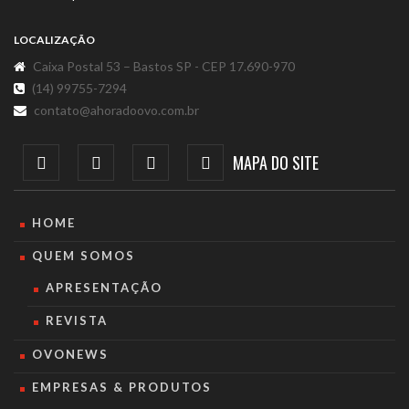
LOCALIZAÇÃO
Caixa Postal 53 – Bastos SP - CEP 17.690-970
(14) 99755-7294
contato@ahoradoovo.com.br
MAPA DO SITE
HOME
QUEM SOMOS
APRESENTAÇÃO
REVISTA
OVONEWS
EMPRESAS & PRODUTOS