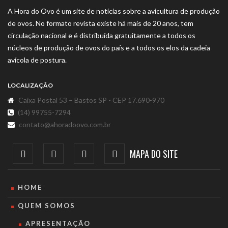
A Hora do Ovo é um site de notícias sobre a avicultura de produção
de ovos. No formato revista existe há mais de 20 anos, tem
circulação nacional e é distribuída gratuitamente a todos os
núcleos de produção de ovos do país e a todos os elos da cadeia
avícola de postura.
LOCALIZAÇÃO
Caixa Postal 53 – Bastos SP - CEP 17.690-970
(14) 99755-7294
contato@ahoradoovo.com.br
MAPA DO SITE
HOME
QUEM SOMOS
APRESENTAÇÃO