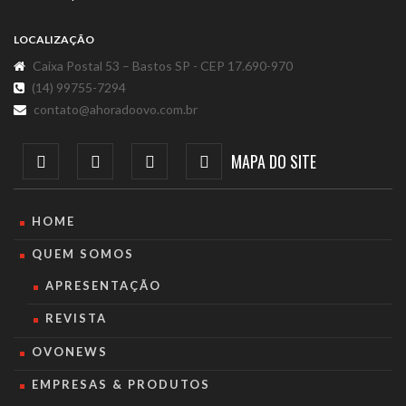
LOCALIZAÇÃO
Caixa Postal 53 – Bastos SP - CEP 17.690-970
(14) 99755-7294
contato@ahoradoovo.com.br
MAPA DO SITE
HOME
QUEM SOMOS
APRESENTAÇÃO
REVISTA
OVONEWS
EMPRESAS & PRODUTOS