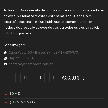
A Hora do Ovo é um site de notícias sobre a avicultura de produção
de ovos. No formato revista existe há mais de 20 anos, tem
circulação nacional e é distribuída gratuitamente a todos os
núcleos de produção de ovos do país e a todos os elos da cadeia
avícola de postura.
LOCALIZAÇÃO
Caixa Postal 53 – Bastos SP - CEP 17.690-970
(14) 99755-7294
contato@ahoradoovo.com.br
MAPA DO SITE
HOME
QUEM SOMOS