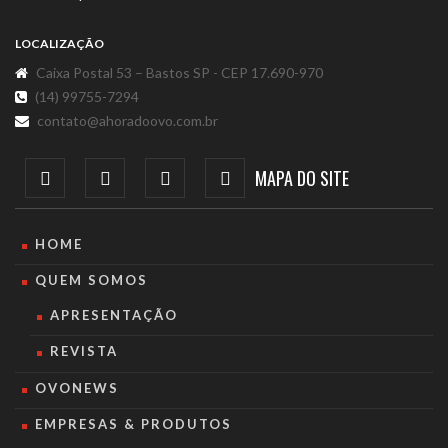
LOCALIZAÇÃO
Caixa Postal 53 – Bastos SP - CEP 17.690-970
(14) 99755-7294
contato@ahoradoovo.com.br
MAPA DO SITE
HOME
QUEM SOMOS
APRESENTAÇÃO
REVISTA
OVONEWS
EMPRESAS & PRODUTOS