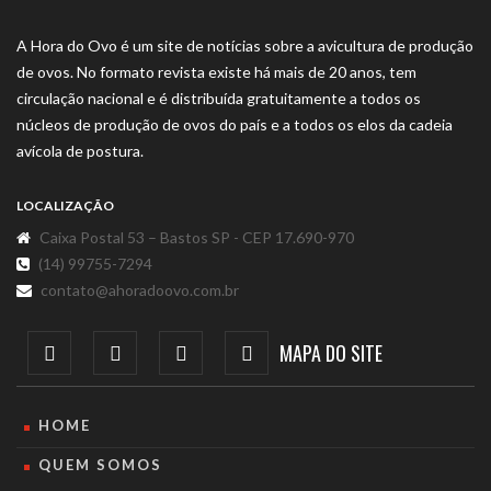
A Hora do Ovo é um site de notícias sobre a avicultura de produção
de ovos. No formato revista existe há mais de 20 anos, tem
circulação nacional e é distribuída gratuitamente a todos os
núcleos de produção de ovos do país e a todos os elos da cadeia
avícola de postura.
LOCALIZAÇÃO
Caixa Postal 53 – Bastos SP - CEP 17.690-970
(14) 99755-7294
contato@ahoradoovo.com.br
MAPA DO SITE
HOME
QUEM SOMOS